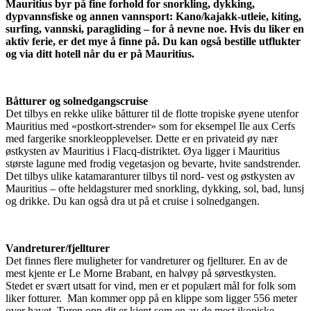
Mauritius byr på fine forhold for snorkling, dykking,
dypvannsfiske og annen vannsport: Kano/kajakk-utleie, kiting,
surfing, vannski, paragliding – for å nevne noe. Hvis du liker en
aktiv ferie, er det mye å finne på. Du kan også bestille utflukter
og via ditt hotell når du er på Mauritius.
Båtturer og solnedgangscruise
Det tilbys en rekke ulike båtturer til de flotte tropiske øyene utenfor
Mauritius med «postkort-strender» som for eksempel Ile aux Cerfs
med fargerike snorkleopplevelser. Dette er en privateid øy nær
østkysten av Mauritius i Flacq-distriktet. Øya ligger i Mauritius
største lagune med frodig vegetasjon og bevarte, hvite sandstrender.
Det tilbys ulike katamaranturer tilbys til nord- vest og østkysten av
Mauritius – ofte heldagsturer med snorkling, dykking, sol, bad, lunsj
og drikke. Du kan også dra ut på et cruise i solnedgangen.
Vandreturer/fjellturer
Det finnes flere muligheter for vandreturer og fjellturer. En av de
mest kjente er Le Morne Brabant, en halvøy på sørvestkysten.
Stedet er svært utsatt for vind, men er et populært mål for folk som
liker fotturer. Man kommer opp på en klippe som ligger 556 meter
over havet. Turen opp dit er kjent som en av de mest ikoniske