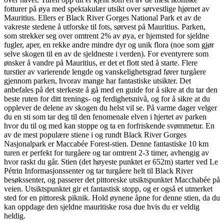
fotturer på øya med spektakulær utsikt over sørvestlige hjørnet av
Mauritius. Ellers er Black River Gorges National Park et av de
vakreste stedene å utforske til fots, sørvest på Mauritius. Parken,
som strekker seg over omtrent 2% av øya, er hjemsted for sjeldne
fugler, aper, en rekke andre mindre dyr og unik flora (noe som gjør
selve skogen til en av de sjeldneste i verden). For eventyrere som
ønsker å vandre på Mauritius, er det et flott sted å starte. Flere
turstier av varierende lengde og vanskelighetsgrad fører turgåere
gjennom parken, hvorav mange har fantastiske utsikter. Det
anbefales på det sterkeste å gå med en guide for å sikre at du tar den
beste ruten for ditt trenings- og ferdighetsnivå, og for å sikre at du
opplever de delene av skogen du helst vil se. På varme dager velger
du en sti som tar deg til den fenomenale elven i hjertet av parken
hvor du til og med kan stoppe og ta en forfriskende svømmetur. En
av de mest populære stiene i og rundt Black River Gorges
Nasjonalpark er Maccabée Forest-stien. Denne fantastiske 10 km
turen er perfekt for turgåere og tar omtrent 2-3 timer, avhengig av
hvor raskt du går. Stien (det høyeste punktet er 652m) starter ved Le
Pétrin Informasjonssenter og tar turgåere helt til Black River
besøkssenter, og passerer det pittoreske utsiktspunktet Macchabée på
veien. Utsiktspunktet gir et fantastisk stopp, og er også et utmerket
sted for en pittoresk piknik. Hold øynene åpne for denne stien, da du
kan oppdage den sjeldne mauritiske rosa due hvis du er veldig
heldig.