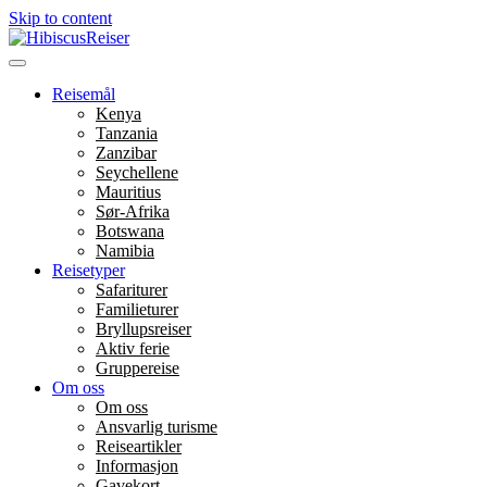
Skip to content
Menu
Reisemål
Kenya
Tanzania
Zanzibar
Seychellene
Mauritius
Sør-Afrika
Botswana
Namibia
Reisetyper
Safariturer
Familieturer
Bryllupsreiser
Aktiv ferie
Gruppereise
Om oss
Om oss
Ansvarlig turisme
Reiseartikler
Informasjon
Gavekort