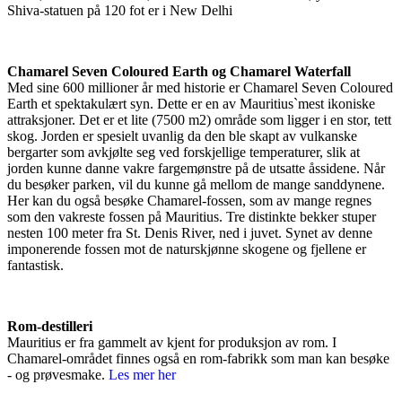
Shiva-statuen på 120 fot er i New Delhi
Chamarel Seven Coloured Earth og Chamarel Waterfall
Med sine 600 millioner år med historie er Chamarel Seven Coloured
Earth et spektakulært syn. Dette er en av Mauritius`mest ikoniske
attraksjoner. Det er et lite (7500 m2) område som ligger i en stor, tett
skog. Jorden er spesielt uvanlig da den ble skapt av vulkanske
bergarter som avkjølte seg ved forskjellige temperaturer, slik at
jorden kunne danne vakre fargemønstre på de utsatte åssidene. Når
du besøker parken, vil du kunne gå mellom de mange sanddynene.
Her kan du også besøke Chamarel-fossen, som av mange regnes
som den vakreste fossen på Mauritius. Tre distinkte bekker stuper
nesten 100 meter fra St. Denis River, ned i juvet. Synet av denne
imponerende fossen mot de naturskjønne skogene og fjellene er
fantastisk.
Rom-destilleri
Mauritius er fra gammelt av kjent for produksjon av rom. I
Chamarel-området finnes også en rom-fabrikk som man kan besøke
- og prøvesmake.
Les mer her