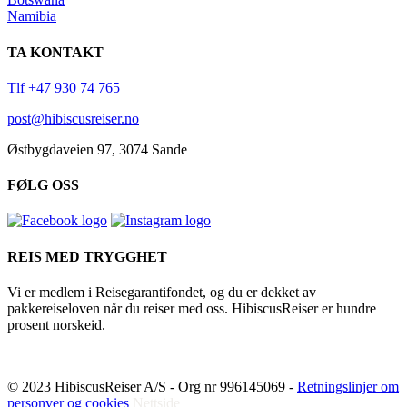
Namibia
TA KONTAKT
Tlf +47 930 74 765
post@hibiscusreiser.no
Østbygdaveien 97, 3074 Sande
FØLG OSS
REIS MED TRYGGHET
Vi er medlem i Reisegarantifondet, og du er dekket av
pakkereiseloven når du reiser med oss. HibiscusReiser er hundre
prosent norskeid.
© 2023 HibiscusReiser A/S - Org nr 996145069 -
Retningslinjer om
personver og cookies
Nettside