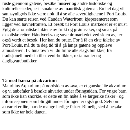
rusle gjennom gatene, besøke museer og andre historiske og
kulturelle steder, test smakene av mauritisk gatemat. En hel dag vil
sannsynligvis ikke være nok til å se alle severdighetene i Port Louis.
Du kan starte reisen ved Caudan Waterfront, kjøpesenteret som
ligger ved havnefronten. Et besøk til Port-Louis-markedet er et must.
Følg de aromatiske luktene av frukt og grønnsaker, og smak på
eksotiske retter. Håndverks- og suvenir markedet ved siden av, er
også verdt et besøk. Her kan du prute. For å få en ekte følelse av
Port-Louis, må du ta deg tid til å gå langs gatene og oppleve
atmosfæren. I Chinatown vil du finne alle slags butikker, fra
tradisjonell medisin til suvenirbutikker, restauranter og
dagligvarebutikker.
Ta med barna på akvarium
Mauritius Aquarium på nordsiden av øya, er et ganske lite akvarium
og vi anbefaler å besøke akvariet under fôringstiden. For yngre barn
som ikke kan snorkle, er dette en fin måte å se fargerike fisker - og
informasjonen som blir gitt under fôringen er også god. Selv om
akvariet er lite, har de mange herlige fisker. Rimelig sted å besøke
som ikke tar hele dagen.