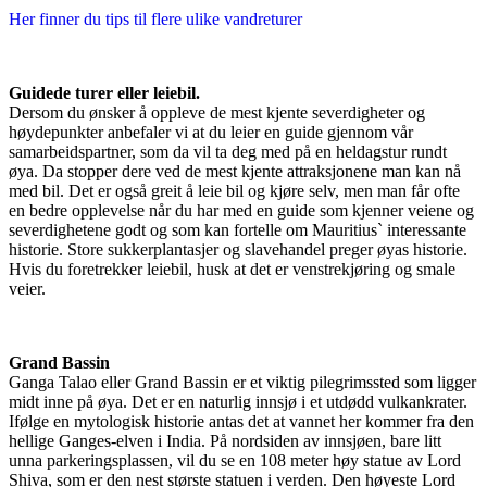
Her finner du tips til flere ulike vandreturer
Guidede turer eller leiebil.
Dersom du ønsker å oppleve de mest kjente severdigheter og
høydepunkter anbefaler vi at du leier en guide gjennom vår
samarbeidspartner, som da vil ta deg med på en heldagstur rundt
øya. Da stopper dere ved de mest kjente attraksjonene man kan nå
med bil. Det er også greit å leie bil og kjøre selv, men man får ofte
en bedre opplevelse når du har med en guide som kjenner veiene og
severdighetene godt og som kan fortelle om Mauritius` interessante
historie. Store sukkerplantasjer og slavehandel preger øyas historie.
Hvis du foretrekker leiebil, husk at det er venstrekjøring og smale
veier.
Grand Bassin
Ganga Talao eller Grand Bassin er et viktig pilegrimssted som ligger
midt inne på øya. Det er en naturlig innsjø i et utdødd vulkankrater.
Ifølge en mytologisk historie antas det at vannet her kommer fra den
hellige Ganges-elven i India. På nordsiden av innsjøen, bare litt
unna parkeringsplassen, vil du se en 108 meter høy statue av Lord
Shiva, som er den nest største statuen i verden. Den høyeste Lord