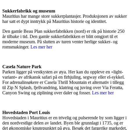
Sukkerfabrikk og museum
Mauritius har mange store sukkerplantasjer. Produksjonen av sukker
har satt et dypt inntrykk på Mauritius historie og identitet.
Den gamle Beau Plan sukkerfabrikken (nord) er rik på historie 250
år tilbake i tid. Den gamle sukkerfabrikken er blitt omgjort til et
moderne museum. På slutten av turen venter herlige sukker- og
romsmakinger.
Les mer her
Casela Nature Park
Parken ligger på vestkysten av øya. Her kan du oppleve en «light-
variant» av afrikansk safari på en firhjuling, segway eller el-sykkel.
For adrenalinsøkere er Casela Thrill Mountain et alternativ i tillegg
til Zip N Splash, fjellvandring, klatring og juving over Via Feratta,
Canyon Swing og ziplining over daler og fosser.
Les mer her
Hovedstaden Port Louis
Hovedstaden i Mauritius er en trivelig og pulserende by som ligger i
den nordvestlige delen av landet. Byen ble grunnlagt i 1735, og er
det økonomiske knutepunktet på øya. Besøk det fargerike markedet,