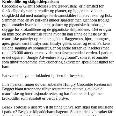
Krokodille- og skilpaddeparken:
Crocodile & Giant Tortoises Park (sør-kysten) er hjemsted for
forskjellige dyrearter, reptiler og planter, og ligger i en vakker,
skogkledd dal med naturlige ferskvannskilder fulle av reker og fisk.
Sammen med en av parkens guider spaserer man gjennom frodige
grøntområder hvor banantrær, palmer og gigantiske bambus gir
skygge for krokodillene og de gigantiske skilpaddene. Det er også
en mini zoo av mauritisk fauna hvor du kan finne de fleste av de
mauritiske pattedyr og reptiler, gekko, flaggermus, hjort, mongoes,
aper, griser, samt husdyr som husdyr geiter, sauer og esler. Parkens
sjeldne samling av sommerfugler og andre fargerike insekter (med
rundt 23 000 arter), er en av de mest fascinerende i verden. I parken
er det også en "Jungle Adventure Playground", som er et område
som tilbyr morsomme attraksjoner og aktiviteter, spesielt designet for
barn.
Parkveiledningen er inkludert i prisen for besøket.
Inne i parken finner du den anbefalte Hungry Crocodile Restaurant.
Bygget blant tretoppene tilbyr restauranten et utvalg av lokale
mauritiske og internasjonale retter, og har flere retter laget med
krokodille, som absolutt er verdt å prøve.
Besøk Tortoise Nursery: Vil du finne ut hva som skjer bak kulissene
i parken? Besøk «skilpaddebarnehagen». Som en del av besøket får