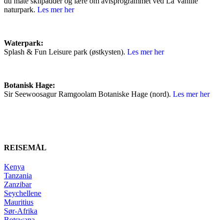
du mate skilpadder og lære om avlsprogrammet ved La Vanille
naturpark.
Les mer her
Waterpark:
Splash & Fun Leisure park (østkysten).
Les mer her
Botanisk Hage:
Sir Seewoosagur Ramgoolam Botaniske Hage (nord).
Les mer her
REISEMÅL
Kenya
Tanzania
Zanzibar
Seychellene
Mauritius
Sør-Afrika
Botswana