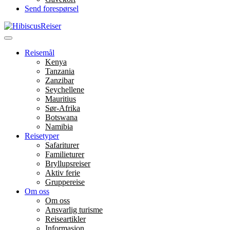
Send forespørsel
Menu
Reisemål
Kenya
Tanzania
Zanzibar
Seychellene
Mauritius
Sør-Afrika
Botswana
Namibia
Reisetyper
Safariturer
Familieturer
Bryllupsreiser
Aktiv ferie
Gruppereise
Om oss
Om oss
Ansvarlig turisme
Reiseartikler
Informasjon