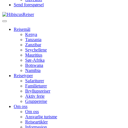
Send forespørsel
Menu
Reisemål
Kenya
Tanzania
Zanzibar
Seychellene
Mauritius
Sør-Afrika
Botswana
Namibia
Reisetyper
Safariturer
Familieturer
Bryllupsreiser
Aktiv ferie
Gruppereise
Om oss
Om oss
Ansvarlig turisme
Reiseartikler
Informasjon