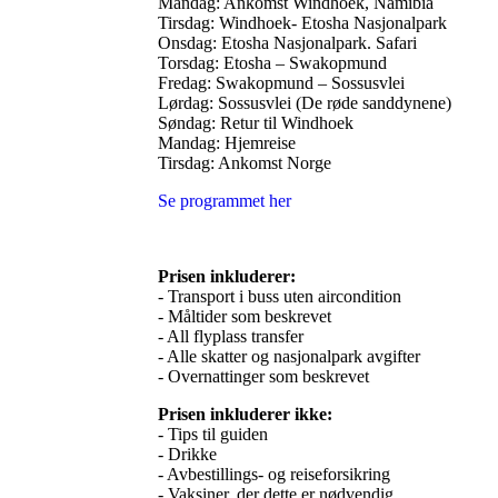
Mandag: Ankomst Windhoek, Namibia
Tirsdag: Windhoek- Etosha Nasjonalpark
Onsdag: Etosha Nasjonalpark. Safari
Torsdag: Etosha – Swakopmund
Fredag: Swakopmund – Sossusvlei
Lørdag: Sossusvlei (De røde sanddynene)
Søndag: Retur til Windhoek
Mandag: Hjemreise
Tirsdag: Ankomst Norge
Se programmet her
Prisen inkluderer:
- Transport i buss uten aircondition
- Måltider som beskrevet
- All flyplass transfer
- Alle skatter og nasjonalpark avgifter
- Overnattinger som beskrevet
Prisen inkluderer ikke:
- Tips til guiden
- Drikke
- Avbestillings- og reiseforsikring
- Vaksiner, der dette er nødvendig