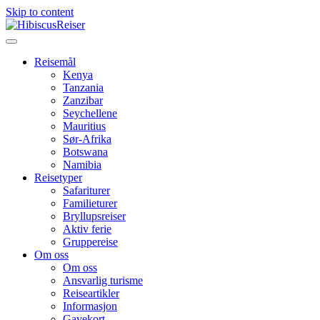
Skip to content
Menu
Reisemål
Kenya
Tanzania
Zanzibar
Seychellene
Mauritius
Sør-Afrika
Botswana
Namibia
Reisetyper
Safariturer
Familieturer
Bryllupsreiser
Aktiv ferie
Gruppereise
Om oss
Om oss
Ansvarlig turisme
Reiseartikler
Informasjon
Gavekort