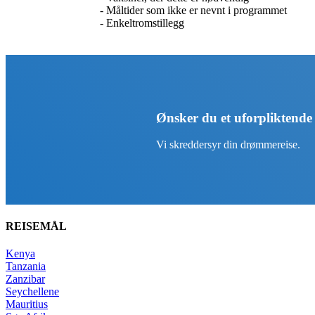
- Måltider som ikke er nevnt i programmet
- Enkeltromstillegg
Ønsker du et uforpliktende
Vi skreddersyr din drømmereise.
REISEMÅL
Kenya
Tanzania
Zanzibar
Seychellene
Mauritius